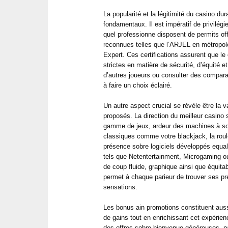
La popularité et la légitimité du casino du
fondamentaux. Il est impératif de privilégi
quel professionne disposent de permits offi
reconnues telles que l’ARJEL en métropol
Expert. Ces certifications assurent que l
strictes en matière de sécurité, d’équité 
d’autres joueurs ou consulter des compara
à faire un choix éclairé.
Un autre aspect crucial se révèle être la va
proposés. La direction du meilleur casino 
gamme de jeux, ardeur des machines à so
classiques comme votre blackjack, la roul
présence sobre logiciels développés equa
tels que Netentertainment, Microgaming ou
de coup fluide, graphique ainsi que équita
permet à chaque parieur de trouver ses pr
sensations.
Les bonus ain promotions constituent aus
de gains tout en enrichissant cet expérien
des offres sobre bienvenue généreuses, p