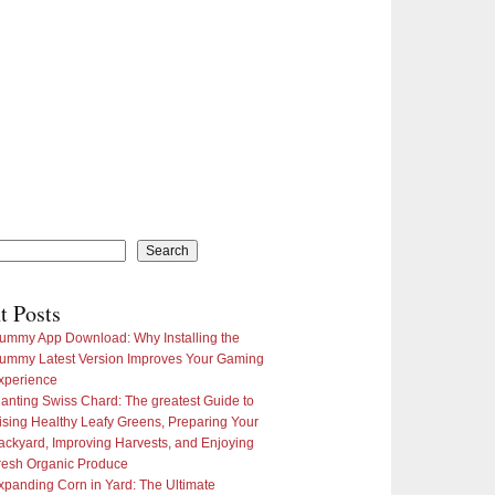
Search
t Posts
ummy App Download: Why Installing the
ummy Latest Version Improves Your Gaming
xperience
lanting Swiss Chard: The greatest Guide to
ising Healthy Leafy Greens, Preparing Your
ackyard, Improving Harvests, and Enjoying
resh Organic Produce
xpanding Corn in Yard: The Ultimate