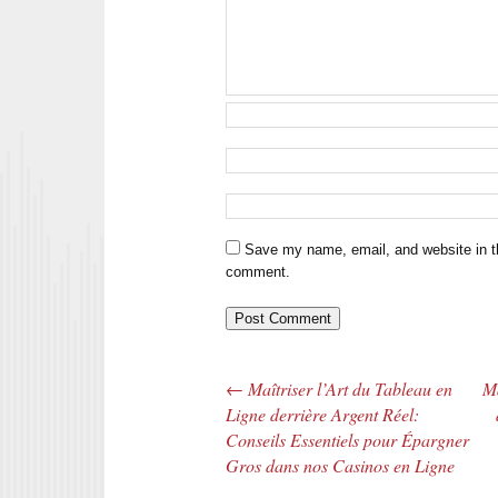
Save my name, email, and website in th
comment.
←
Maîtriser l’Art du Tableau en
Ma
Post navigation
Ligne derrière Argent Réel:
Conseils Essentiels pour Épargner
Gros dans nos Casinos en Ligne