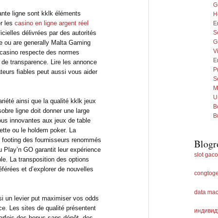
G
rante ligne sont kklk éléments
H
er les
casino en ligne argent réel
E
cielles délivrées par des autorités
S
G
e ou are generally Malta Gaming
Vi
e casino respecte des normes
E
et de transparence. Lire les annonce
P
teurs fiables peut aussi vous aider
Se
M
U
riété ainsi que la qualité kklk jeux
B
sobre ligne doit donner une large
B
us innovantes aux jeux de table
ette ou le holdem poker. La
l footing des fournisseurs renommés
Blogr
 Play’n GO garantit leur expérience
slot gaco
ble. La transposition des options
éférées et d’explorer de nouvelles
congtoge
data ma
si un levier put maximiser vos odds
ce. Les sites de qualité présentent
индивид
arfois des bonus sans dépôt, des