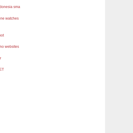
ndonesia sma
one watches
not
ino websites
r
ET