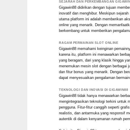
SEJARAH DAN PERKEMBANGAN GIGAWIN
Gigawin88 didirikan dengan tujuan member
inovatif dan menghibur. Meskipun sejarah
utama platform ini adalah memberikan aks
online yang menarik. Dengan memanfaatkan
berkembang untuk memberikan pengalaman
RAGAM PERMAINAN SLOT ONLINE
Gigawin88 memahami keinginan pemainnya
karena itu, platform ini menawarkan berb
yang beragam, dari yang klasik hingga y
menemukan mesin slot dengan berbagai j
dan fitur bonus yang menarik. Dengan bera
dapat menyesuaikan pengalaman bermain 
TEKNOLOGI DAN INOVASI DI GIGAWIN88
Gigawin88 tidak hanya menawarkan berbaga
mengintegrasikan teknologi terkini untu
pengguna. Fitur-fitur canggih seperti grafi
realistis, dan antarmuka yang responsif 
autentik di dalam kenyamanan rumah pem