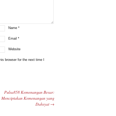
Name
*
Email
*
Website
is browser for the next time I
Pulsa858 Kemenangan Besar:
Menciptakan Kemenangan yang
Dahsyat
→