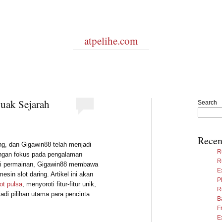
atpelihe.com
uak Sejarah
Search
Recen
ng, dan Gigawin88 telah menjadi
R
engan fokus pada pengalaman
R
si permainan, Gigawin88 membawa
E
sin slot daring. Artikel ini akan
P
ot pulsa
, menyoroti fitur-fitur unik,
R
di pilihan utama para pencinta
B
F
E