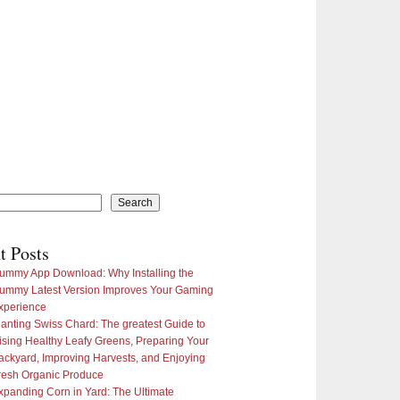
Search
t Posts
ummy App Download: Why Installing the
ummy Latest Version Improves Your Gaming
xperience
lanting Swiss Chard: The greatest Guide to
ising Healthy Leafy Greens, Preparing Your
ackyard, Improving Harvests, and Enjoying
resh Organic Produce
xpanding Corn in Yard: The Ultimate