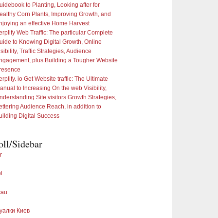
uidebook to Planting, Looking after for
ealthy Corn Plants, Improving Growth, and
njoying an effective Home Harvest
erplify Web Traffic: The particular Complete
uide to Knowing Digital Growth, Online
sibility, Traffic Strategies, Audience
ngagement, plus Building a Tougher Website
resence
rplify. io Get Website traffic: The Ultimate
anual to Increasing On the web Visibility,
nderstanding Site visitors Growth Strategies,
ettering Audience Reach, in addition to
uilding Digital Success
oll/Sidebar
r
l
cau
уалки Киев