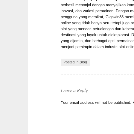
berhasil menonjol dengan menyajikan kom
inovasi, dan variasi permainan. Dengan 
pengguna yang memikat, Gigawin88 memb
online yang tidak hanya seru tetapi juga 
slot yang mencari petualangan dan keber
destinasi yang layak untuk dieksplorasi. 
yang dijamin, dan berbagai opsi permaina
menjadi pemimpin dalam industri slot onli
Posted in
Blog
Leave a Reply
Your email address will not be published.